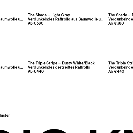
The Shade – Light Gray
The Shade – P
Verdunkelndes Raffrollo aus Baumwolle und Leinen
Verdunkelndes Raffrollo aus Baumwolle und Leinen
Ab €380
Ab €380
The Triple Stripe – Dusty White/Black
The Triple St
Verdunkelndes Raffrollo aus Baumwolle und Leinen
Verdunkelndes gestreiftes Raffrollo
Verdunkelndes
Ab €440
Ab €440
Muster