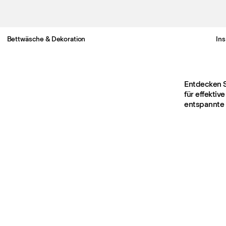
Bettwäsche & Dekoration
Ins
Gratis Lieferung nach Deutschland in 3-6 Werktagen
Entdecken S
für effektiv
entspannte 