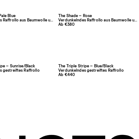
ale Blue
The Shade – Rose
Verdunkelndes Raffrollo aus Baumwolle und Leinen
Verdunkelndes Raffrollo aus Baumwolle und Leinen
Ab €380
ripe – Sunrise/Black
The Triple Stripe – Blue/Black
 gestreiftes Raffrollo
Verdunkelndes gestreiftes Raffrollo
Ab €440