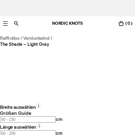
NORDIC KNOTS
( 0 )
Gratis Lieferung nach Deutschland in 3-6 Werktagen
Raffrollos / Verdunkelnd
/
The Shade – Light Gray
Breite auswählen
Größen Guide
cm
Länge auswählen
cm