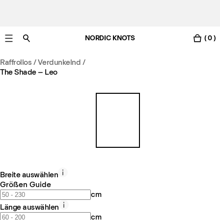
NORDIC KNOTS
( 0 )
Gratis Lieferung nach Deutschland in 3-6 Werktagen
Raffrollos / Verdunkelnd
/
The Shade – Leo
Breite auswählen
Größen Guide
cm
Länge auswählen
cm