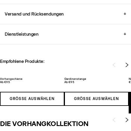
Versand und Rücksendungen
+
Dienstleistungen
+
Empfohlene Produkte:
Vorhangschiene
Gardinenstange
N
Ab €95
Ab €95
€
GRÖSSE AUSWÄHLEN
GRÖSSE AUSWÄHLEN
DIE VORHANGKOLLEKTION