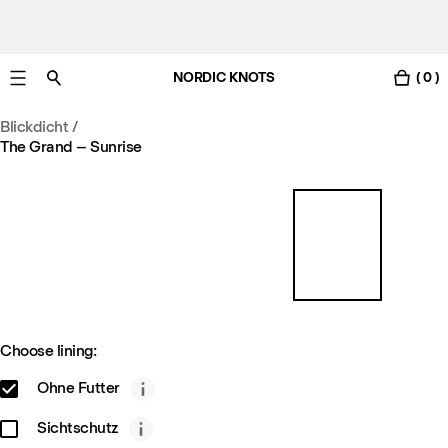
NORDIC KNOTS
( 0 )
Gratis Lieferung nach Deutschland in 3-6 Werktagen
Blickdicht
/
The Grand – Sunrise
Choose lining:
Ohne Futter
Sichtschutz