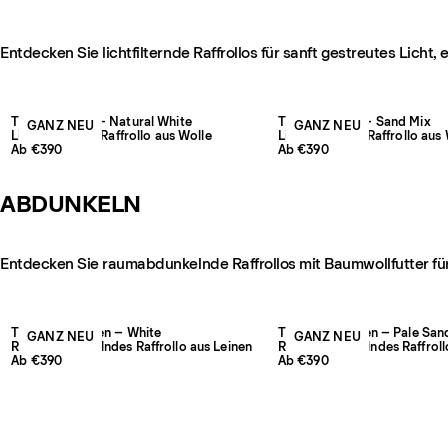
Entdecken Sie lichtfilternde Raffrollos für sanft gestreutes Licht
The Jacquard – Natural White
The Jacquard – Sand Mix
GANZ NEU
GANZ NEU
Lichtfilterndes Raffrollo aus Wolle
Lichtfilterndes Raffrollo aus
Ab €390
Ab €390
ABDUNKELN
Entdecken Sie raumabdunkelnde Raffrollos mit Baumwollfutter für
The Studio Linen – White
The Studio Linen – Pale San
GANZ NEU
GANZ NEU
Raumverdunkelndes Raffrollo aus Leinen
Raumverdunkelndes Raffroll
Ab €390
Ab €390