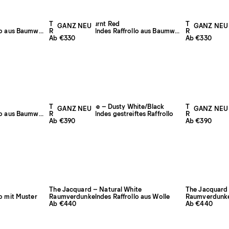
The Shade – Burnt Red
The Shade – 
GANZ NEU
GANZ NEU
Raumverdunkelndes Raffrollo aus Baumwolle und Leinen
Raumverdunkelndes Raffrollo aus Baumwolle und Leinen
Ab €330
Ab €330
The Triple Stripe – Dusty White/Black
The Triple Str
GANZ NEU
GANZ NEU
Raumverdunkelndes Raffrollo aus Baumwolle und Leinen
Raumverdunkelndes gestreiftes Raffrollo
Raumverdunkel
Ab €390
Ab €390
The Jacquard – Natural White
The Jacquard
o mit Muster
Raumverdunkelndes Raffrollo aus Wolle
Raumverdunkel
Ab €440
Ab €440