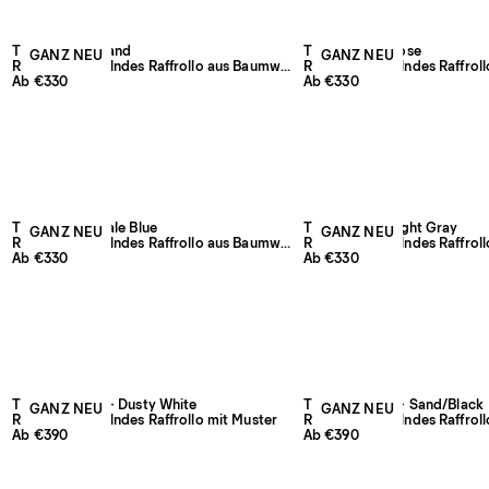
The Shade – Sand
The Shade – Rose
GANZ NEU
GANZ NEU
Raumverdunkelndes Raffrollo aus Baumwolle und Leinen
Ab €330
Ab €330
The Shade – Pale Blue
The Shade – Light Gray
GANZ NEU
GANZ NEU
Raumverdunkelndes Raffrollo aus Baumwolle und Leinen
Ab €330
Ab €330
The Cardigan – Dusty White
The Cardigan – Sand/Black
GANZ NEU
GANZ NEU
Raumverdunkelndes Raffrollo mit Muster
Raumverdunkelndes Raffroll
Ab €390
Ab €390