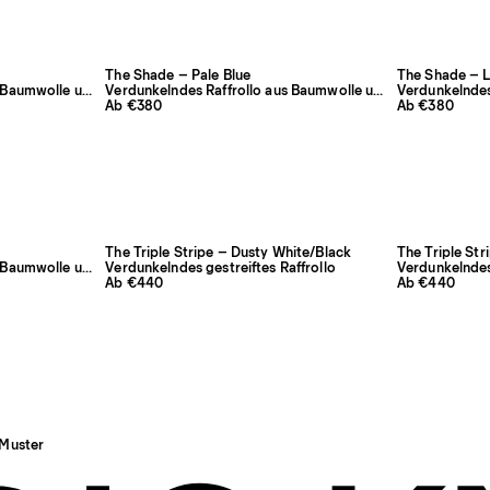
The Shade – Pale Blue
The Shade – L
Verdunkelndes Raffrollo aus Baumwolle und Leinen
Verdunkelndes Raffrollo aus Baumwolle und Leinen
Ab €380
Ab €380
The Triple Stripe – Dusty White/Black
The Triple Str
Verdunkelndes Raffrollo aus Baumwolle und Leinen
Verdunkelndes gestreiftes Raffrollo
Verdunkelndes 
Ab €440
Ab €440
 Muster