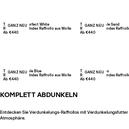
The Grand – Perfect White
The Grand – Pale Sand
GANZ NEU
GANZ NEU
Raumverdunkelndes Raffrollo aus Wolle
Raumverdunkelndes Raffroll
Ab €440
Ab €440
The Grand – Pale Blue
The Grand – Leo
GANZ NEU
GANZ NEU
Raumverdunkelndes Raffrollo aus Wolle
Raumverdunkelndes Raffroll
Ab €440
Ab €440
KOMPLETT ABDUNKELN
Entdecken Sie Verdunkelungs-Raffrollos mit Verdunkelungsfutter f
Atmosphäre.