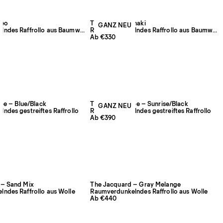
Leo
The Shade – Khaki
GANZ NEU
Raumverdunkelndes Raffrollo aus Baumwolle und Leinen
Raumverdunkelndes Raffrollo aus Baumwolle und Leinen
Ab €330
ipe – Blue/Black
The Triple Stripe – Sunrise/Black
GANZ NEU
ndes gestreiftes Raffrollo
Raumverdunkelndes gestreiftes Raffrollo
Ab €390
 – Sand Mix
The Jacquard – Gray Melange
ndes Raffrollo aus Wolle
Raumverdunkelndes Raffrollo aus Wolle
Ab €440