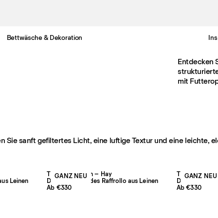
Bettwäsche & Dekoration
Ins
Gratis Lieferung nach Deutschland in 3-6 Werktagen
Entdecken Si
strukturiert
mit Futterop
Sie sanft gefiltertes Licht, eine luftige Textur und eine leichte, e
The Sheer Linen – Hay
The Sheer Lin
GANZ NEU
GANZ NEU
aus Leinen
Durchscheinendes Raffrollo aus Leinen
Durchscheinen
Ab €330
Ab €330