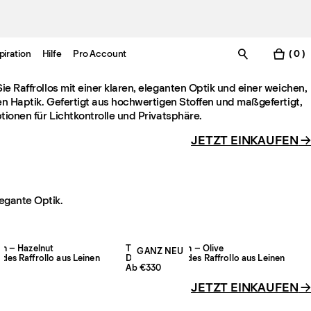
piration
Hilfe
Pro Account
( 0 )
e Raffrollos mit einer klaren, eleganten Optik und einer weichen,
en Haptik. Gefertigt aus hochwertigen Stoffen und maßgefertigt,
tionen für Lichtkontrolle und Privatsphäre.
JETZT EINKAUFEN
→
legante Optik.
en – Hazelnut
The Sheer Linen – Olive
GANZ NEU
des Raffrollo aus Leinen
Durchscheinendes Raffrollo aus Leinen
Ab €330
JETZT EINKAUFEN
→