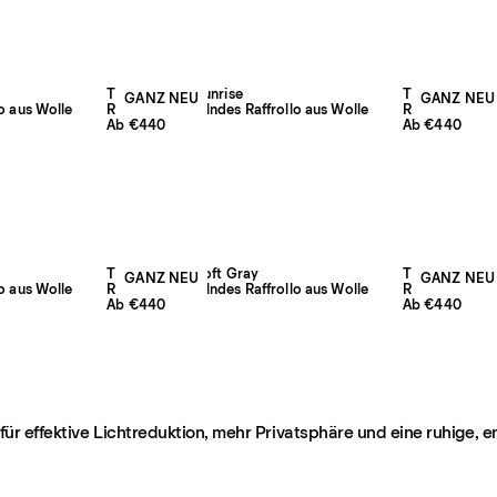
The Grand – Sunrise
The Grand – 
GANZ NEU
GANZ NEU
o aus Wolle
Raumverdunkelndes Raffrollo aus Wolle
Raumverdunkel
Ab €440
Ab €440
The Grand – Soft Gray
The Grand – E
GANZ NEU
GANZ NEU
o aus Wolle
Raumverdunkelndes Raffrollo aus Wolle
Raumverdunkel
Ab €440
Ab €440
ür effektive Lichtreduktion, mehr Privatsphäre und eine ruhige, 