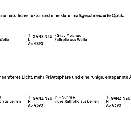
, eine natürliche Textur und eine klare, maßgeschneiderte Optik.
The Jacquard – Gray Melange
GANZ NEU
 Wolle
Lichtfilterndes Raffrollo aus Wolle
Ab €390
 sanfteres Licht, mehr Privatsphäre und eine ruhige, entspannte
d
The Studio Linen – Sunrise
The Studio Lin
GANZ NEU
GANZ NEU
o aus Leinen
Raumverdunkelndes Raffrollo aus Leinen
Raumverdunkel
Ab €390
Ab €390