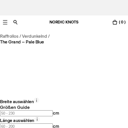
NORDIC KNOTS
( 0 )
Gratis Lieferung nach Deutschland in 3-6 Werktagen
Raffrollos / Verdunkelnd
/
The Grand – Pale Blue
Breite auswählen
Größen Guide
cm
Länge auswählen
cm