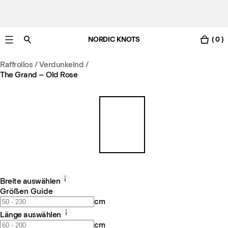
NORDIC KNOTS
( 0 )
Gratis Lieferung nach Deutschland in 3-6 Werktagen
Raffrollos / Verdunkelnd
/
The Grand – Old Rose
Breite auswählen
Größen Guide
cm
Länge auswählen
cm