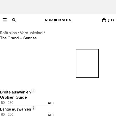
NORDIC KNOTS
( 0 )
Gratis Lieferung nach Deutschland in 3-6 Werktagen
Raffrollos / Verdunkelnd
/
The Grand – Sunrise
Breite auswählen
Größen Guide
cm
Länge auswählen
cm