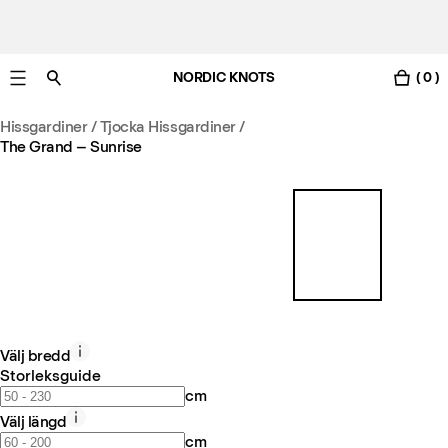
NORDIC KNOTS
( 0 )
Gratis leverans i Sverige inom 3-6 arbetsdagar.
Hissgardiner / Tjocka Hissgardiner
/
The Grand – Sunrise
Välj bredd
Storleksguide
cm
Välj längd
cm