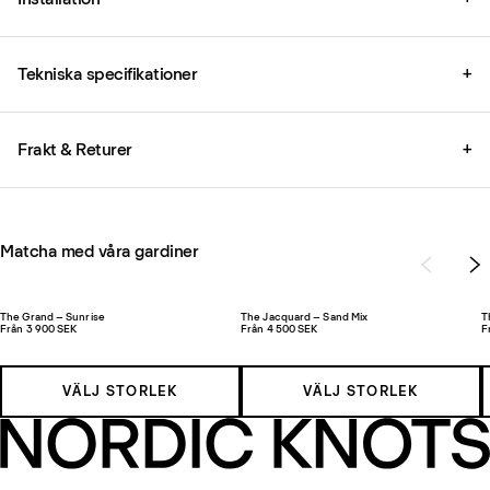
Tekniska specifikationer
+
Frakt & Returer
+
Matcha med våra gardiner
The Grand – Sunrise
The Jacquard – Sand Mix
T
Från 3 900 SEK
Från 4 500 SEK
F
VÄLJ STORLEK
VÄLJ STORLEK