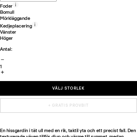
Foder
Bomull
Mörkläggande
Kedjeplacering
Vänster
Höger
Antal:
1
VÄLJ STORLEK
+ GRATIS PROVBIT
En hissgardin i tät ull med en rik, taktil yta och ett precist fall. Den
texturerade väven tillför djup och värme till rummet, medan