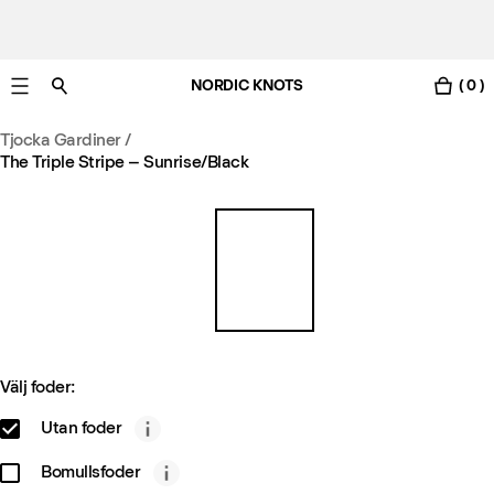
NORDIC KNOTS
( 0 )
Gratis leverans i Sverige inom 3-6 arbetsdagar.
Tjocka Gardiner
/
The Triple Stripe – Sunrise/Black
Välj foder:
Utan foder
Bomullsfoder