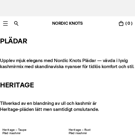
NORDIC KNOTS
( 0 )
Gratis leverans i Sverige inom 3-6 arbetsdagar.
PLÄDAR
Upplev mjuk elegans med Nordic Knots Plädar — vävda i lyxig
kashmirmix med skandinaviska nyanser för tidlös komfort och stil.
HERITAGE
Tillverkad av en blandning av ull och kashmir är
Heritage-pläden lätt men samtidigt omslutande.
Heritage – Taupe
Heritage – Rust
Pläd i kashmir
Pläd i kashmir