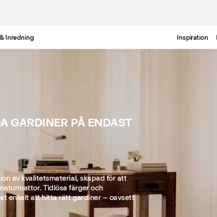
& Inredning
Inspiration
Gratis leverans i Sverige inom 3-6 arbetsdagar.
A GARDINER PÅ ENDAST
ion av kvalitetsmaterial, skapad för att
naturmattor. Tidlösa färger och
t enkelt att hitta rätt gardiner – oavsett