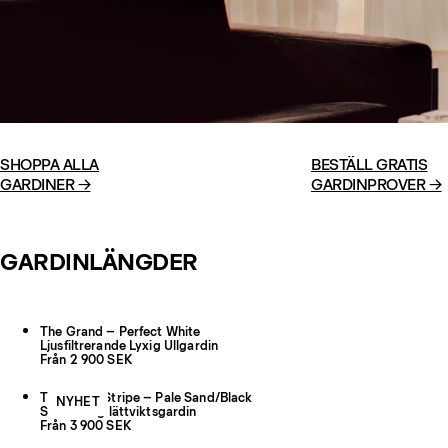
SHOPPA ALLA

BESTÄLL GRATIS

GARDINER
 →
GARDINPROVER
 →
GARDINLÄNGDER
The Grand – Perfect White
Ljusfiltrerande Lyxig Ullgardin
Från 2 900 SEK
The Sheer Stripe – Pale Sand/Black
NYHET
Skir randig lättviktsgardin
Från 3 900 SEK