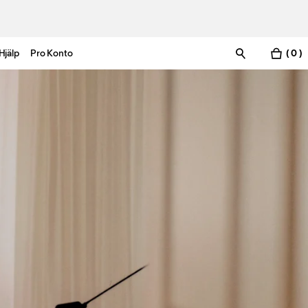
Hjälp
Pro Konto
( 0 )