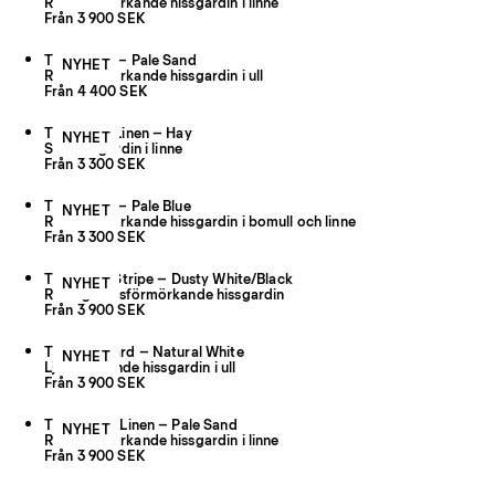
Rumsförmörkande hissgardin i linne
Från 3 900 SEK
The Grand – Pale Sand
NYHET
Rumsförmörkande hissgardin i ull
Från 4 400 SEK
The Sheer Linen – Hay
NYHET
Skir hissgardin i linne
Från 3 300 SEK
The Shade – Pale Blue
NYHET
Rumsförmörkande hissgardin i bomull och linne
Från 3 300 SEK
The Triple Stripe – Dusty White/Black
NYHET
Randig rumsförmörkande hissgardin
Från 3 900 SEK
The Jacquard – Natural White
NYHET
Ljusfiltrerande hissgardin i ull
Från 3 900 SEK
The Studio Linen – Pale Sand
NYHET
Rumsförmörkande hissgardin i linne
Från 3 900 SEK