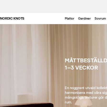
NORDIC KNOTS
Mattor
Gardiner
Sovrum 
MÅTTBESTÄLLD
1–3 VECKOR
En noggrant utvald kollekt
harmonisera med våra sig
mångsidiga texturer gör de
rum.