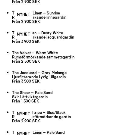
Från 2 900 SEK
The Studio Linen – Sunrise
NYHET
Rumsförmörkande linnegardin
Från 2 900 SEK
The Cardigan – Dusty White
NYHET
Rumsförmörkande jacquardgardin
Från 3 900 SEK
The Velvet – Warm White
Rumsförmörkande sammetsgardin
Från 2 500 SEK
The Jacquard – Gray Melange
Ljusfiltrerande Lyxig Ullgardin
Från 3 500 SEK
The Sheer – Pale Sand
Skir Lättviktsgardin
Från 1 500 SEK
The Triple Stripe – Blue/Black
NYHET
Randig rumsförmörkande gardin
Från 2 900 SEK
The Studio Linen – Pale Sand
NYHET