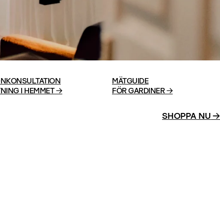
GNKONSULTATION

MÄTGUIDE

NING I HEMMET
 →
FÖR GARDINER
 →
SHOPPA NU
→