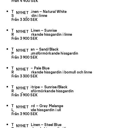
Från 4 400 SEK
The Sheer Linen – Natural White
NYHET
Skir hissgardin i linne
Från 3 300 SEK
The Studio Linen – Sunrise
NYHET
Rumsförmörkande hissgardin i linne
Från 3 900 SEK
The Cardigan – Sand/Black
NYHET
Mönstrad rumsförmörkande hissgardin
Från 3 900 SEK
The Shade – Pale Blue
NYHET
Rumsförmörkande hissgardin i bomull och linne
Från 3 300 SEK
The Triple Stripe – Sunrise/Black
NYHET
Randig rumsförmörkande hissgardin
Från 3 900 SEK
The Jacquard – Gray Melange
NYHET
Ljusfiltrerande hissgardin i ull
Från 3 900 SEK
The Studio Linen – Steel Blue
NYHET