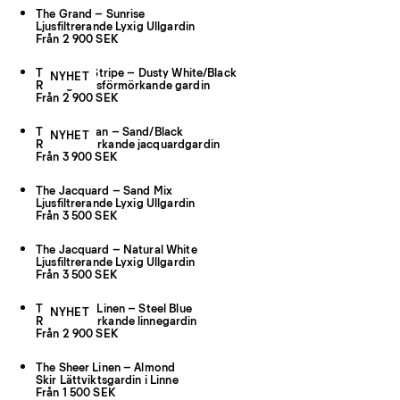
The Grand – Sunrise
Ljusfiltrerande Lyxig Ullgardin
Från 2 900 SEK
The Triple Stripe – Dusty White/Black
NYHET
Randig rumsförmörkande gardin
Från 2 900 SEK
The Cardigan – Sand/Black
NYHET
Rumsförmörkande jacquardgardin
Från 3 900 SEK
The Jacquard – Sand Mix
Ljusfiltrerande Lyxig Ullgardin
Från 3 500 SEK
The Jacquard – Natural White
Ljusfiltrerande Lyxig Ullgardin
Från 3 500 SEK
The Studio Linen – Steel Blue
NYHET
Rumsförmörkande linnegardin
Från 2 900 SEK
The Sheer Linen – Almond
Skir Lättviktsgardin i Linne
Från 1 500 SEK