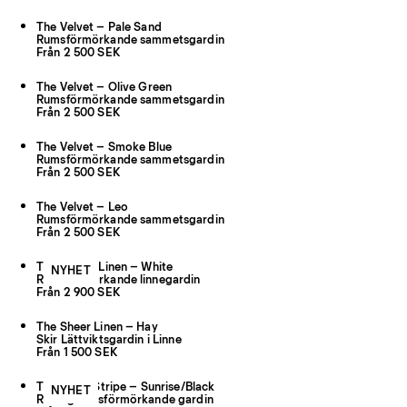
The Velvet – Pale Sand
Rumsförmörkande sammetsgardin
Från 2 500 SEK
The Velvet – Olive Green
Rumsförmörkande sammetsgardin
Från 2 500 SEK
The Velvet – Smoke Blue
Rumsförmörkande sammetsgardin
Från 2 500 SEK
The Velvet – Leo
Rumsförmörkande sammetsgardin
Från 2 500 SEK
The Studio Linen – White
NYHET
Rumsförmörkande linnegardin
Från 2 900 SEK
The Sheer Linen – Hay
Skir Lättviktsgardin i Linne
Från 1 500 SEK
The Triple Stripe – Sunrise/Black
NYHET
Randig rumsförmörkande gardin