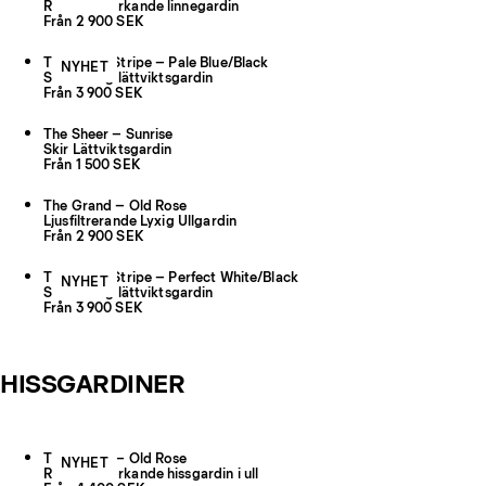
Rumsförmörkande linnegardin
Från 2 900 SEK
The Sheer Stripe – Pale Blue/Black
NYHET
Skir randig lättviktsgardin
Från 3 900 SEK
The Sheer – Sunrise
Skir Lättviktsgardin
Från 1 500 SEK
The Grand – Old Rose
Ljusfiltrerande Lyxig Ullgardin
Från 2 900 SEK
The Sheer Stripe – Perfect White/Black
NYHET
Skir randig lättviktsgardin
Från 3 900 SEK
HISSGARDINER
The Grand – Old Rose
NYHET
Rumsförmörkande hissgardin i ull