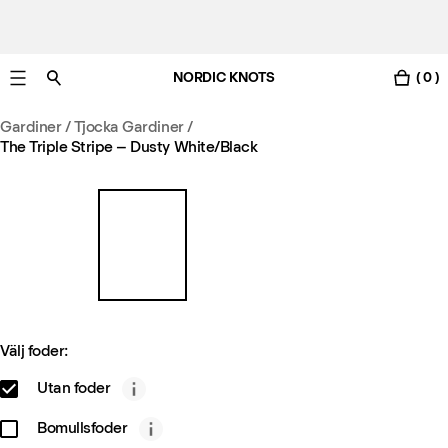
NORDIC KNOTS
( 0 )
Gratis leverans i Sverige inom 3-6 arbetsdagar.
Gardiner
/
Tjocka Gardiner
/
The Triple Stripe – Dusty White/Black
Välj foder:
Utan foder
Bomullsfoder