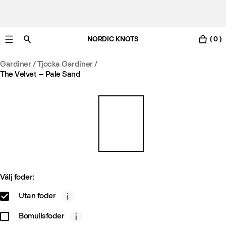
NORDIC KNOTS
( 0 )
Gratis leverans i Sverige inom 3-6 arbetsdagar.
Gardiner
/
Tjocka Gardiner
/
The Velvet – Pale Sand
Välj foder:
Utan foder
Bomullsfoder