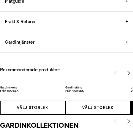
Mätguide
+
Frakt & Returer
+
Gardintjänster
+
Rekommenderade produkter:
Gardinskena
Gardinstång
L
Från 600 SEK
Från 900 SEK
2
VÄLJ STORLEK
VÄLJ STORLEK
GARDINKOLLEKTIONEN