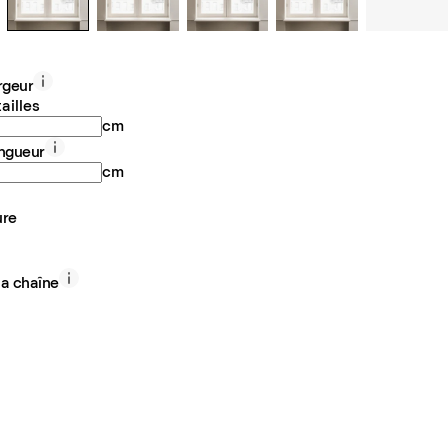
argeur
ailles
cm
ongueur
cm
ure
la chaîne