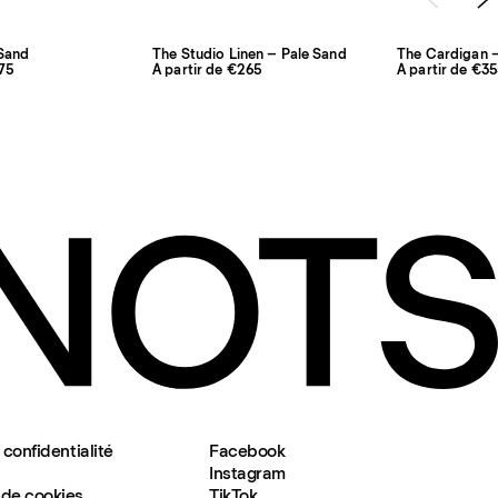
Sand
The Studio Linen – Pale Sand
The Cardigan 
175
À partir de €265
À partir de €3
 confidentialité
Facebook
Instagram
de cookies
TikTok