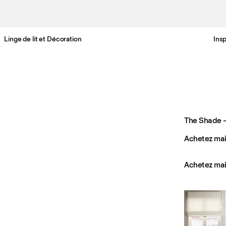
Linge de lit et Décoration
Insp
Livraison gratuite en France sous 3-6 jours ouvrés
The Shade 
Achetez mai
Achetez mai