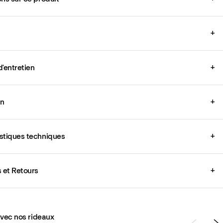
+
d'entretien
+
on
+
stiques techniques
+
s et Retours
+
avec nos rideaux