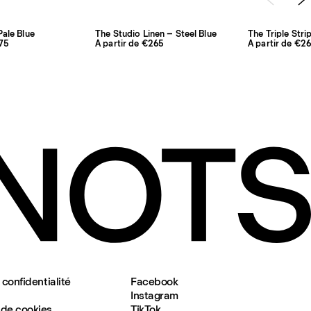
ale Blue
The Studio Linen – Steel Blue
The Triple Stri
175
À partir de €265
À partir de €2
 confidentialité
Facebook
Instagram
de cookies
TikTok