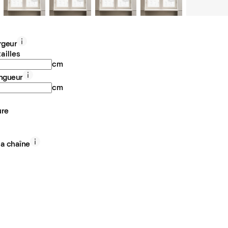
argeur
ailles
cm
ongueur
cm
ure
la chaîne