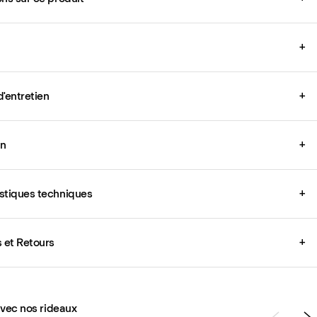
+
d'entretien
+
on
+
stiques techniques
+
s et Retours
+
avec nos rideaux