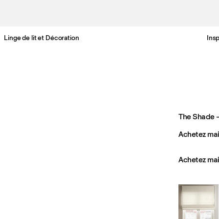
Linge de lit et Décoration
Insp
Livraison gratuite en France sous 3-6 jours ouvrés
The Shade –
Achetez mai
Achetez mai