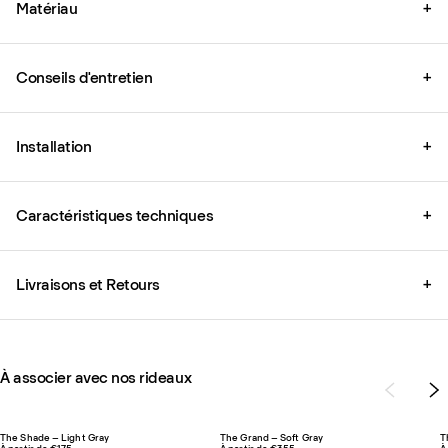
Matériau
+
Conseils d'entretien
+
Installation
+
Caractéristiques techniques
+
Livraisons et Retours
+
À associer avec nos rideaux
The Shade – Light Gray
The Grand – Soft Gray
T