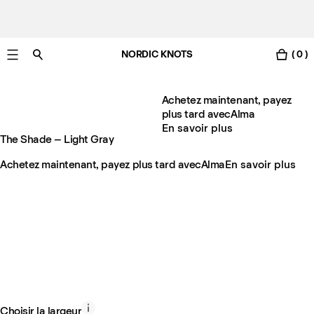
NORDIC KNOTS
( 0 )
Livraison gratuite en France sous 3-6 jours ouvrés
Achetez maintenant, payez
plus tard avec
Alma
En savoir plus
The Shade – Light Gray
Achetez maintenant, payez plus tard avec
Alma
En savoir plus
Choisir la largeur