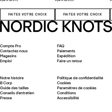
À partir de €175
À partir de €355
À
FAITES VOTRE CHOIX
FAITES VOTRE CHOIX
Compte Pro
FAQ
Contactez-nous
Paiements
Magasins
Expédition
Emploi
Faire un retour
Notre histoire
Politique de confidentialité
B Corp
Cookies
Guide des tailles
Paramètres de cookies
Conseils d'entretien
Conditions
Presse
Accessibilité