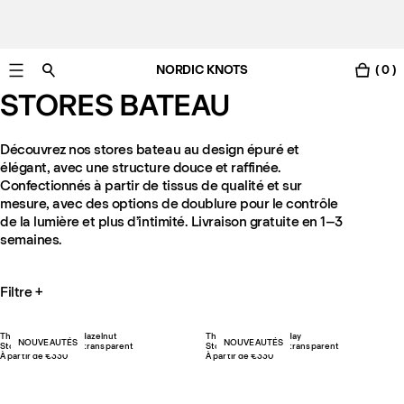
NORDIC KNOTS
( 0 )
Livraison gratuite en France sous 3-6 jours ouvrés
STORES BATEAU
Découvrez nos stores bateau au design épuré et
élégant, avec une structure douce et raffinée.
Confectionnés à partir de tissus de qualité et sur
mesure, avec des options de doublure pour le contrôle
de la lumière et plus d’intimité. Livraison gratuite en 1–3
semaines.
Filtre
+
The Sheer Linen – Hazelnut
The Sheer Linen – Hay
NOUVEAUTÉS
NOUVEAUTÉS
Store bateau en lin, transparent
Store bateau en lin, transparent
À partir de €330
À partir de €330