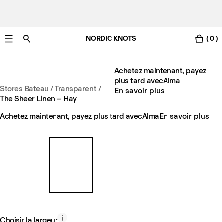
NORDIC KNOTS
( 0 )
Livraison gratuite en France sous 3-6 jours ouvrés
Achetez maintenant, payez
plus tard avec
Alma
Stores Bateau / Transparent
/
En savoir plus
The Sheer Linen – Hay
Achetez maintenant, payez plus tard avec
Alma
En savoir plus
Choisir la largeur