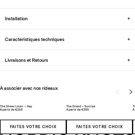
Installation
+
Caractéristiques techniques
+
Livraisons et Retours
+
À associer avec nos rideaux
The Sheer Linen – Hay
The Grand – Sunrise
T
À partir de €265
À partir de €355
À
FAITES VOTRE CHOIX
FAITES VOTRE CHOIX