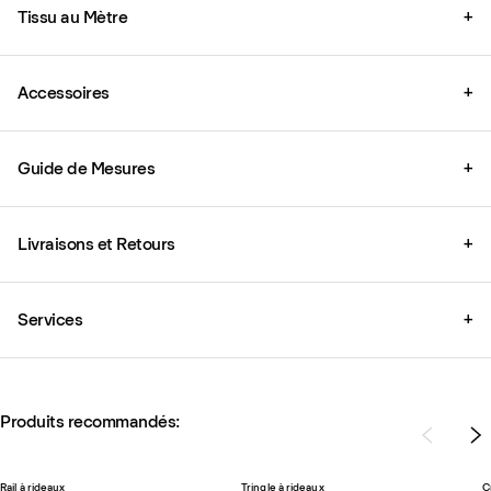
Tissu au Mètre
+
Accessoires
+
Guide de Mesures
+
Livraisons et Retours
+
Services
+
Produits recommandés:
Rail à rideaux
Tringle à rideaux
C