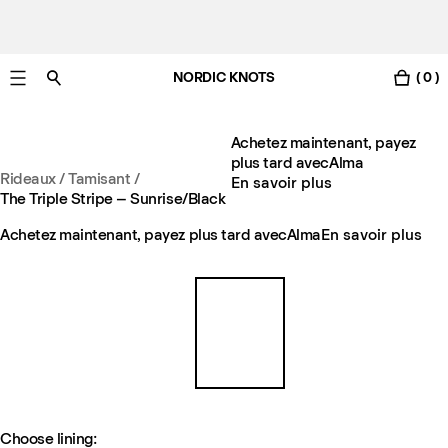
NORDIC KNOTS
( 0 )
Livraison gratuite en France sous 3-6 jours ouvrés
Achetez maintenant, payez
plus tard avec
Alma
Rideaux
/
Tamisant
/
En savoir plus
The Triple Stripe – Sunrise/Black
Achetez maintenant, payez plus tard avec
Alma
En savoir plus
Choose lining: