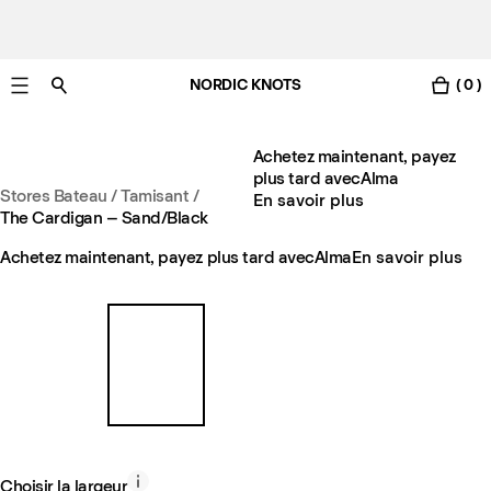
NORDIC KNOTS
( 0 )
Livraison gratuite en France sous 3-6 jours ouvrés
Achetez maintenant, payez
plus tard avec
Alma
Stores Bateau / Tamisant
/
En savoir plus
The Cardigan – Sand/Black
Achetez maintenant, payez plus tard avec
Alma
En savoir plus
Choisir la largeur