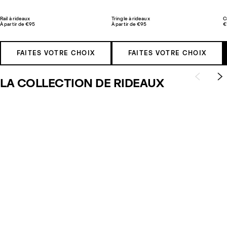
Rail à rideaux
Tringle à rideaux
C
À partir de €95
À partir de €95
€
FAITES VOTRE CHOIX
FAITES VOTRE CHOIX
LA COLLECTION DE RIDEAUX