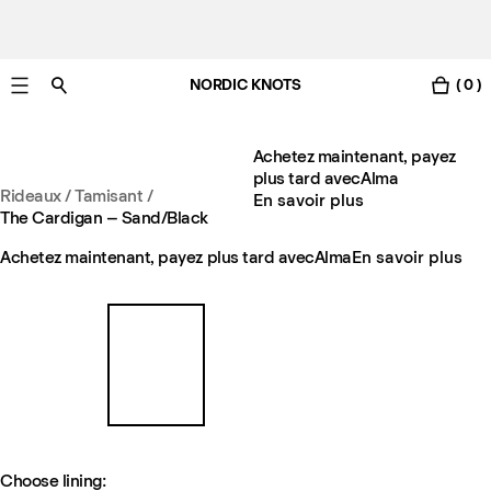
NORDIC KNOTS
( 0 )
Livraison gratuite en France sous 3-6 jours ouvrés
Achetez maintenant, payez
plus tard avec
Alma
Rideaux
/
Tamisant
/
En savoir plus
The Cardigan – Sand/Black
Achetez maintenant, payez plus tard avec
Alma
En savoir plus
Choose lining: