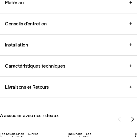
Matériau
+
Conseils d'entretien
+
Installation
+
Caractéristiques techniques
+
Livraisons et Retours
+
À associer avec nos rideaux
The Studio Linen – Sunrise
The Shade – Leo
T