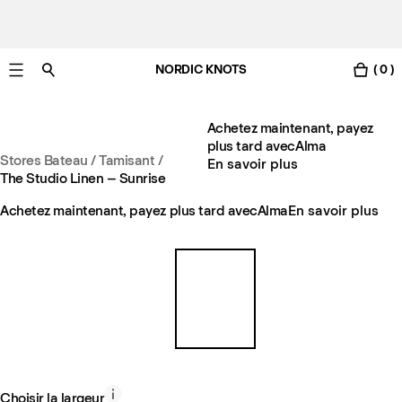
NORDIC KNOTS
( 0 )
Livraison gratuite en France sous 3-6 jours ouvrés
Achetez maintenant, payez
plus tard avec
Alma
Stores Bateau / Tamisant
/
En savoir plus
The Studio Linen – Sunrise
Achetez maintenant, payez plus tard avec
Alma
En savoir plus
Choisir la largeur