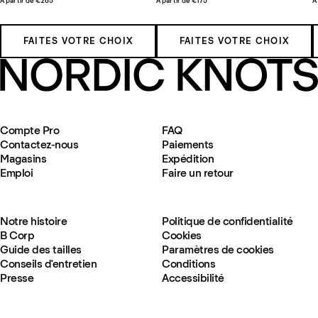
À partir de €265
À partir de €175
À
FAITES VOTRE CHOIX
FAITES VOTRE CHOIX
Compte Pro
FAQ
Contactez-nous
Paiements
Magasins
Expédition
Emploi
Faire un retour
Notre histoire
Politique de confidentialité
B Corp
Cookies
Guide des tailles
Paramètres de cookies
Conseils d'entretien
Conditions
Presse
Accessibilité