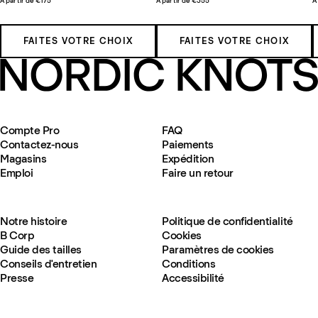
À partir de €175
À partir de €355
À
FAITES VOTRE CHOIX
FAITES VOTRE CHOIX
Compte Pro
FAQ
Contactez-nous
Paiements
Magasins
Expédition
Emploi
Faire un retour
Notre histoire
Politique de confidentialité
B Corp
Cookies
Guide des tailles
Paramètres de cookies
Conseils d'entretien
Conditions
Presse
Accessibilité