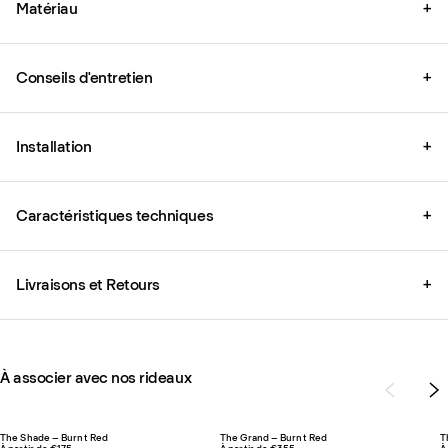
Matériau
+
Conseils d'entretien
+
Installation
+
Caractéristiques techniques
+
Livraisons et Retours
+
À associer avec nos rideaux
The Shade – Burnt Red
The Grand – Burnt Red
T