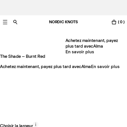
NORDIC KNOTS
( 0 )
Livraison gratuite en France sous 3-6 jours ouvrés
Achetez maintenant, payez
plus tard avec
Alma
En savoir plus
The Shade – Burnt Red
Achetez maintenant, payez plus tard avec
Alma
En savoir plus
Choisir la largeur