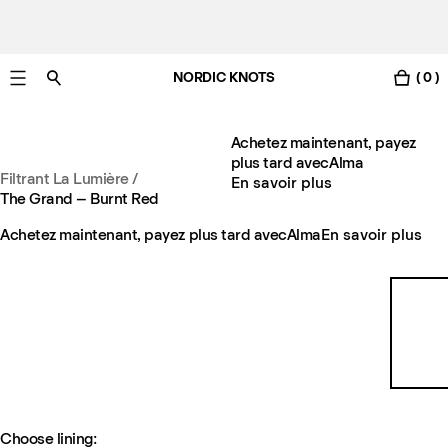
NORDIC KNOTS
( 0 )
Livraison gratuite en France sous 3-6 jours ouvrés
Achetez maintenant, payez
plus tard avec
Alma
Filtrant La Lumière
/
En savoir plus
The Grand – Burnt Red
Achetez maintenant, payez plus tard avec
Alma
En savoir plus
Choose lining: