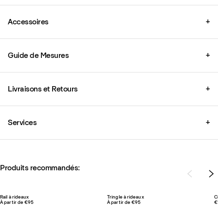
Accessoires
+
Guide de Mesures
+
Livraisons et Retours
+
Services
+
Produits recommandés:
Rail à rideaux
Tringle à rideaux
C
À partir de €95
À partir de €95
€