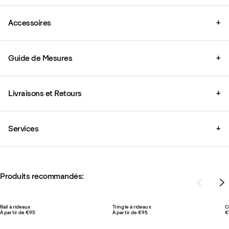
Accessoires
+
Guide de Mesures
+
Livraisons et Retours
+
Services
+
Produits recommandés:
Rail à rideaux
Tringle à rideaux
C
À partir de €95
À partir de €95
€