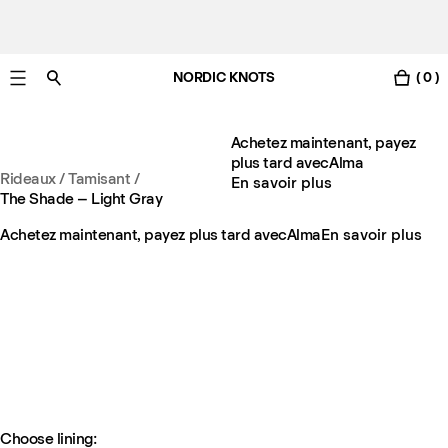
NORDIC KNOTS
( 0 )
Livraison gratuite en France sous 3-6 jours ouvrés
Achetez maintenant, payez
plus tard avec
Alma
Rideaux
/
Tamisant
/
En savoir plus
The Shade – Light Gray
Achetez maintenant, payez plus tard avec
Alma
En savoir plus
Choose lining: