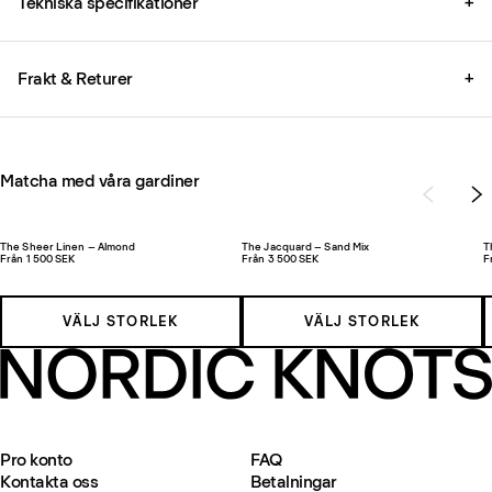
Tekniska specifikationer
+
Frakt & Returer
+
Matcha med våra gardiner
The Sheer Linen – Almond
The Jacquard – Sand Mix
T
Från 1 500 SEK
Från 3 500 SEK
F
VÄLJ STORLEK
VÄLJ STORLEK
Pro konto
FAQ
Kontakta oss
Betalningar