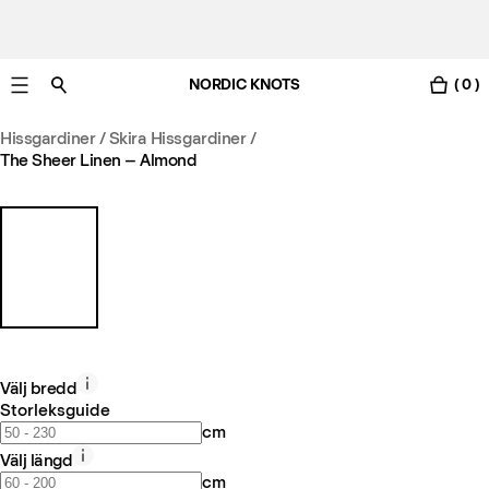
NORDIC KNOTS
( 0 )
Gratis leverans i Sverige inom 3-6 arbetsdagar.
Hissgardiner / Skira Hissgardiner
/
The Sheer Linen – Almond
Välj bredd
Storleksguide
cm
Välj längd
cm