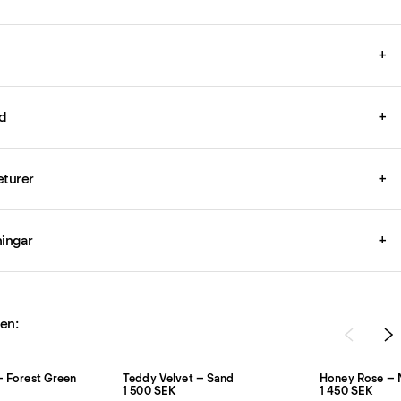
+
d
+
eturer
+
ingar
+
len:
– Forest Green
Teddy Velvet – Sand
Honey Rose – 
1 500 SEK
1 450 SEK