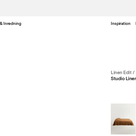
& Inredning
Inspiration
Gratis leverans i Sverige inom 3-6 arbetsdagar.
Linen Edit
/
Studio Line