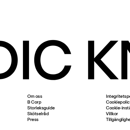
Om oss
Integritetsp
B Corp
Cookiepolic
Storleksguide
Cookie-instä
Skötselråd
Villkor
Press
Tillgängligh