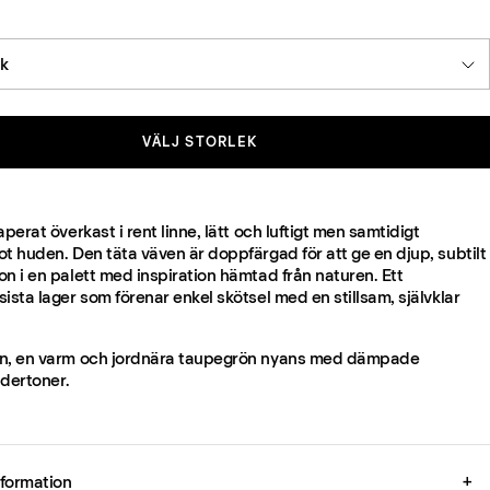
ek
VÄLJ STORLEK
aperat överkast i rent linne, lätt och luftigt men samtidigt
t huden. Den täta väven är doppfärgad för att ge en djup, subtilt
n i en palett med inspiration hämtad från naturen. Ett
ista lager som förenar enkel skötsel med en stillsam, självklar
n, en varm och jordnära taupegrön nyans med dämpade
ndertoner.
formation
+