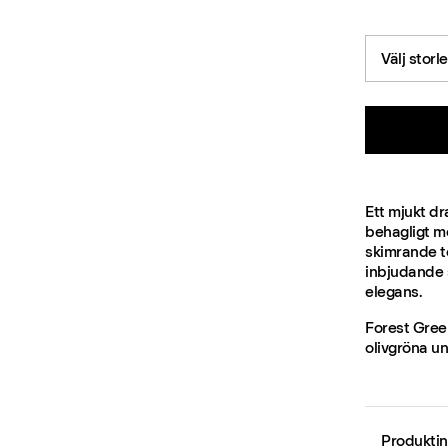
Välj storl
Ett mjukt dr
behagligt mo
skimrande to
inbjudande s
elegans.
Forest Gree
olivgröna u
Produktin