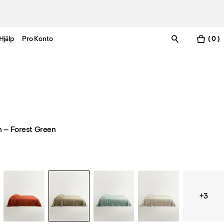
Hjälp
Pro Konto
( 0 )
n – Forest Green
+3