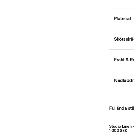
Material
Skötselrå
Frakt & R
Nedladdn
Fullända sti
Studio Linen 
1 000 SEK