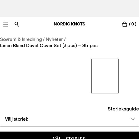
NORDIC KNOTS
( 0 )
Gratis leverans i Sverige inom 3-6 arbetsdagar.
Sovrum & Inredning
/
Nyheter
/
Linen Blend Duvet Cover Set (3 pcs) – Stripes
Storleksguide
Välj storlek
VÄLJ STORLEK