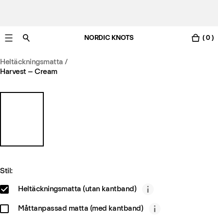
NORDIC KNOTS
( 0 )
Gratis leverans i Sverige inom 3-6 arbetsdagar.
Heltäckningsmatta
/
Harvest – Cream
Stil:
Heltäckningsmatta (utan kantband)
Måttanpassad matta (med kantband)