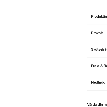
Produktin
Provbit
Skötselrå
Frakt & R
Nedladdn
Vårda din m