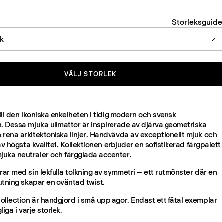
Storleksguide
ek
VÄLJ STORLEK
till den ikoniska enkelheten i tidig modern och svensk
n. Dessa mjuka ullmattor är inspirerade av djärva geometriska
 rena arkitektoniska linjer. Handvävda av exceptionellt mjuk och
l av högsta kvalitet. Kollektionen erbjuder en sofistikerad färgpalett
uka neutraler och färgglada accenter.
rar med sin lekfulla tolkning av symmetri – ett rutmönster där en
jutning skapar en oväntad twist.
ollection är handgjord i små upplagor. Endast ett fåtal exemplar
gliga i varje storlek.