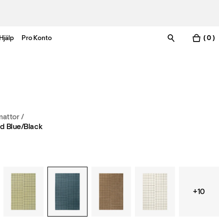
Hjälp
Pro Konto
( 0 )
mattor
/
d Blue/Black
+10