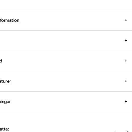
formation
+
+
d
+
eturer
+
ingar
+
atta: