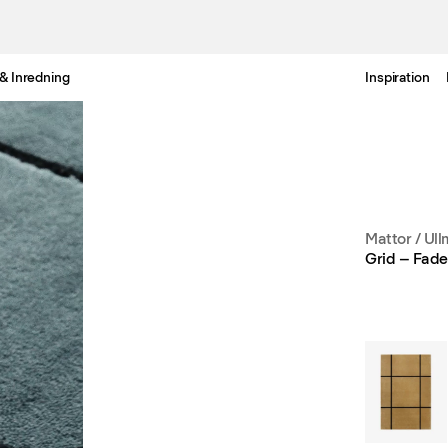
& Inredning
Inspiration
Gratis leverans i Sverige inom 3-6 arbetsdagar.
Mattor
/
Ull
Grid – Fade