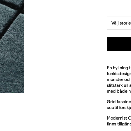
Välj storl
En hyllning 
funkisdesig
mönster och
slitstark ul
med både mj
Grid fascine
subtil försk
Modernist C
finns tillgän