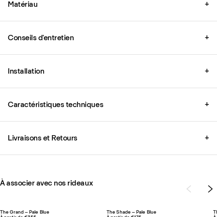
Matériau
+
Conseils d'entretien
+
Installation
+
Caractéristiques techniques
+
Livraisons et Retours
+
À associer avec nos rideaux
The Grand – Pale Blue
The Shade – Pale Blue
T