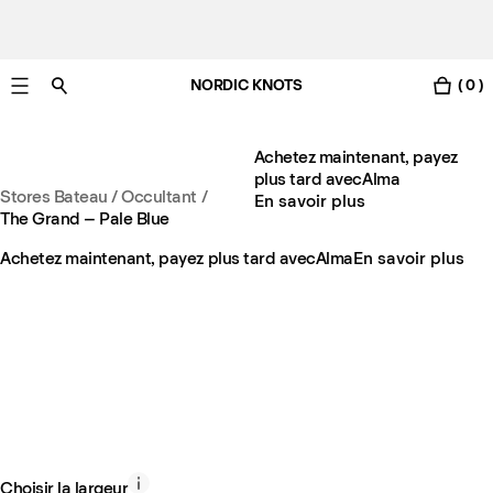
NORDIC KNOTS
( 0 )
Livraison gratuite en France sous 3-6 jours ouvrés
Achetez maintenant, payez
plus tard avec
Alma
Stores Bateau / Occultant
/
En savoir plus
The Grand – Pale Blue
Achetez maintenant, payez plus tard avec
Alma
En savoir plus
Choisir la largeur