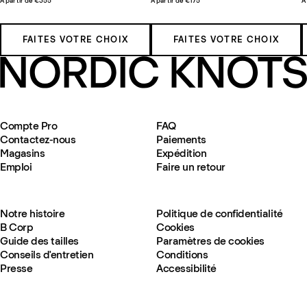
À partir de €355
À partir de €175
À
FAITES VOTRE CHOIX
FAITES VOTRE CHOIX
Compte Pro
FAQ
Contactez-nous
Paiements
Magasins
Expédition
Emploi
Faire un retour
Notre histoire
Politique de confidentialité
B Corp
Cookies
Guide des tailles
Paramètres de cookies
Conseils d'entretien
Conditions
Presse
Accessibilité