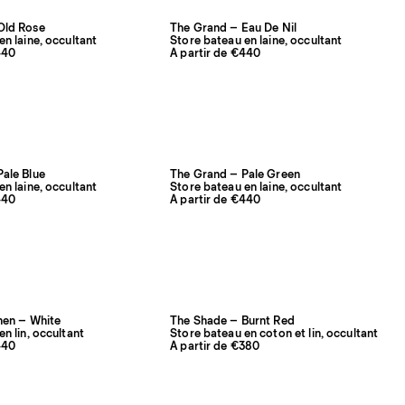
Old Rose
The Grand – Eau De Nil
en laine, occultant
Store bateau en laine, occultant
440
À partir de €440
ale Blue
The Grand – Pale Green
en laine, occultant
Store bateau en laine, occultant
440
À partir de €440
nen – White
The Shade – Burnt Red
n lin, occultant
Store bateau en coton et lin, occultant
440
À partir de €380