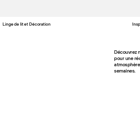
Linge de lit et Décoration
Insp
Livraison gratuite en France sous 3-6 jours ouvrés
Découvrez n
pour une réd
atmosphère 
semaines.