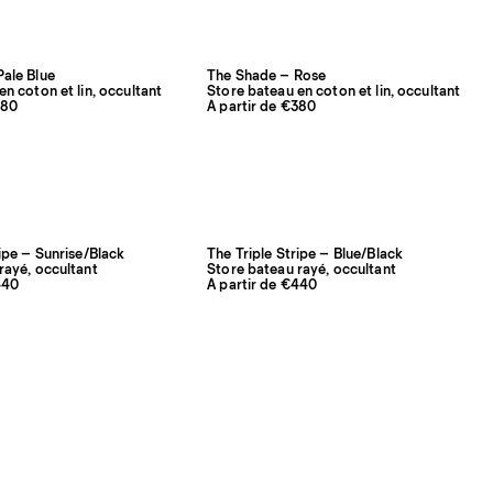
ale Blue
The Shade – Rose
n coton et lin, occultant
Store bateau en coton et lin, occultant
380
À partir de €380
ripe – Sunrise/Black
The Triple Stripe – Blue/Black
rayé, occultant
Store bateau rayé, occultant
440
À partir de €440