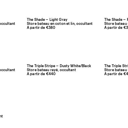
The Shade – Light Gray
The Shade – P
 occultant
Store bateau en coton et lin, occultant
Store bateau e
À partir de €380
À partir de €
The Triple Stripe – Dusty White/Black
The Triple St
 occultant
Store bateau rayé, occultant
Store bateau 
À partir de €440
À partir de €
nt