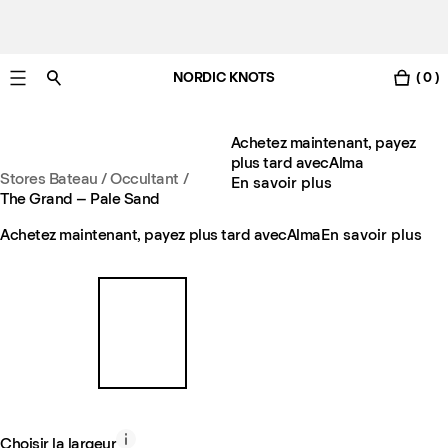
NORDIC KNOTS
( 0 )
Livraison gratuite en France sous 3-6 jours ouvrés
Achetez maintenant, payez
plus tard avec
Alma
Stores Bateau / Occultant
/
En savoir plus
The Grand – Pale Sand
Achetez maintenant, payez plus tard avec
Alma
En savoir plus
Choisir la largeur