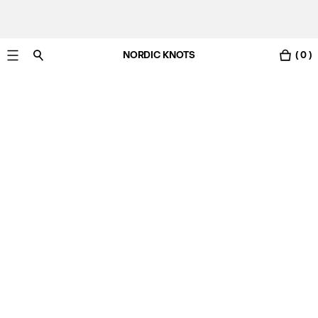
NORDIC KNOTS
( 0 )
Gratis leverans i Sverige inom 3-6 arbetsdagar.