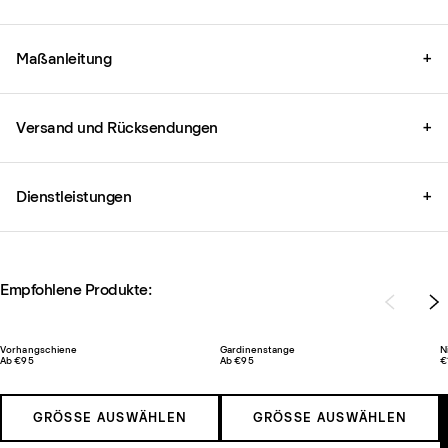
Maßanleitung
+
Versand und Rücksendungen
+
Dienstleistungen
+
Empfohlene Produkte:
Vorhangschiene
Gardinenstange
N
Ab €95
Ab €95
€
GRÖSSE AUSWÄHLEN
GRÖSSE AUSWÄHLEN