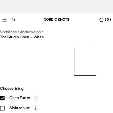
NORDIC KNOTS
( 0 )
Gratis Lieferung nach Österreich in 3-6 Werktagen.
Vorhänge
/
Abdunkelnd
/
The Studio Linen – White
Choose lining:
Ohne Futter
Sichtschutz