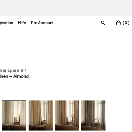
piration
Hilfe
Pro Account
( 0 )
Transparent
/
inen – Almond