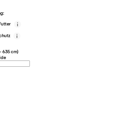
g:
utter
chutz
 - 635 cm)
ide