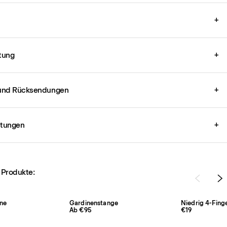
+
tung
+
und Rücksendungen
+
stungen
+
 Produkte:
ne
Gardinenstange
Niedrig 4-Fing
Ab €95
€19