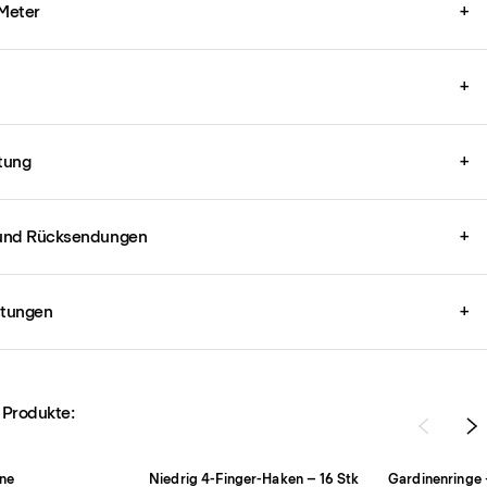
 Meter
+
+
tung
+
und Rücksendungen
+
stungen
+
 Produkte:
ne
Niedrig 4-Finger-Haken – 16 Stk
Gardinenringe 