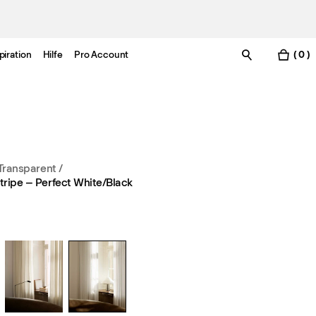
piration
Hilfe
Pro Account
( 0 )
Transparent
/
tripe – Perfect White/Black