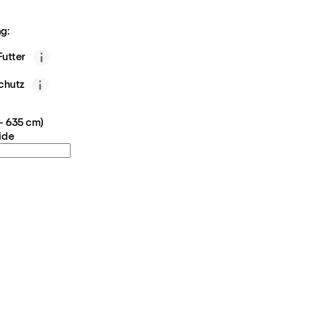
g:
utter
chutz
 - 635 cm)
ide