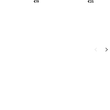
€19
€25