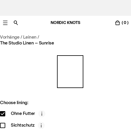
NORDIC KNOTS
( 0 )
Gratis Lieferung nach Österreich in 3-6 Werktagen.
Vorhänge
/
Leinen
/
The Studio Linen – Sunrise
Choose lining:
Ohne Futter
Sichtschutz