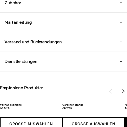
Zubehör
+
Maßanleitung
+
Versand und Rücksendungen
+
Dienstleistungen
+
Empfohlene Produkte:
Vorhangschiene
Gardinenstange
N
Ab €95
Ab €95
€
GRÖSSE AUSWÄHLEN
GRÖSSE AUSWÄHLEN