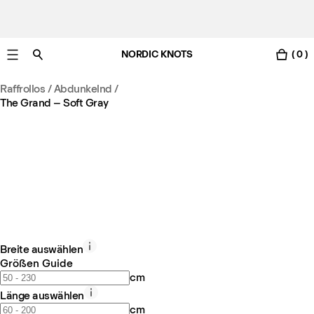
NORDIC KNOTS
( 0 )
Gratis Lieferung nach Österreich in 3-6 Werktagen.
Raffrollos / Abdunkelnd
/
The Grand – Soft Gray
Breite auswählen
Größen Guide
cm
Länge auswählen
cm