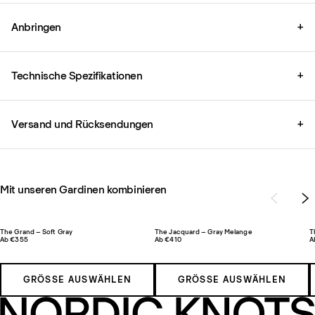
Anbringen
+
Technische Spezifikationen
+
Versand und Rücksendungen
+
Mit unseren Gardinen kombinieren
The Grand – Soft Gray
The Jacquard – Gray Melange
T
Ab €355
Ab €410
A
GRÖSSE AUSWÄHLEN
GRÖSSE AUSWÄHLEN