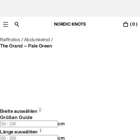
NORDIC KNOTS
( 0 )
Gratis Lieferung nach Österreich in 3-6 Werktagen.
Raffrollos / Abdunkelnd
/
The Grand – Pale Green
Breite auswählen
Größen Guide
cm
Länge auswählen
cm