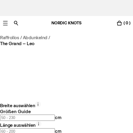
NORDIC KNOTS
( 0 )
Gratis Lieferung nach Österreich in 3-6 Werktagen.
Raffrollos / Abdunkelnd
/
The Grand – Leo
Breite auswählen
Größen Guide
cm
Länge auswählen
cm