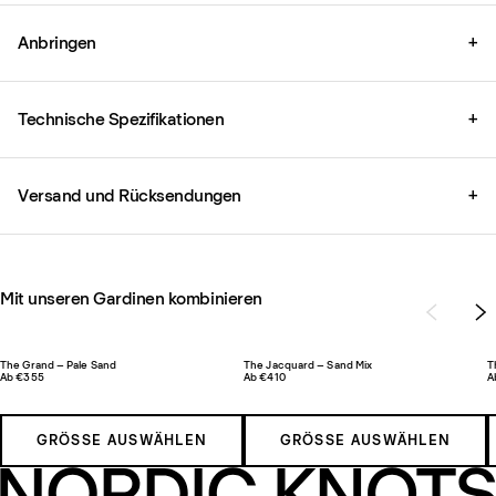
Anbringen
+
Technische Spezifikationen
+
Versand und Rücksendungen
+
Mit unseren Gardinen kombinieren
The Grand – Pale Sand
The Jacquard – Sand Mix
T
Ab €355
Ab €410
A
GRÖSSE AUSWÄHLEN
GRÖSSE AUSWÄHLEN