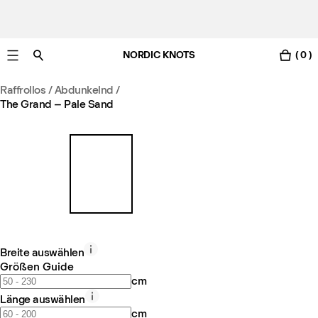
NORDIC KNOTS
( 0 )
Gratis Lieferung nach Österreich in 3-6 Werktagen.
Raffrollos / Abdunkelnd
/
The Grand – Pale Sand
Breite auswählen
Größen Guide
cm
Länge auswählen
cm