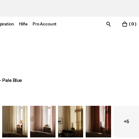
piration
Hilfe
Pro Account
( 0 )
 Pale Blue
+5