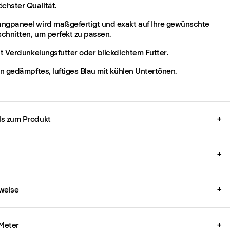
öchster Qualität.
ngpaneel wird maßgefertigt und exakt auf Ihre gewünschte
chnitten, um perfekt zu passen.
it Verdunkelungsfutter oder blickdichtem Futter.
in gedämpftes, luftiges Blau mit kühlen Untertönen.
ils zum Produkt
+
+
weise
+
 Meter
+