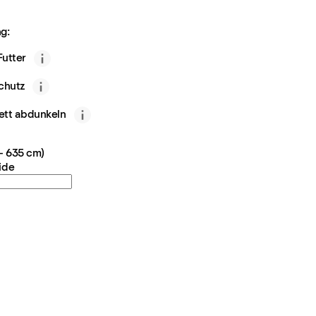
g:
utter
chutz
ett abdunkeln
 - 635 cm)
ide