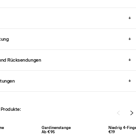
+
tung
+
und Rücksendungen
+
stungen
+
 Produkte:
ne
Gardinenstange
Niedrig 4-Fing
Ab €95
€19