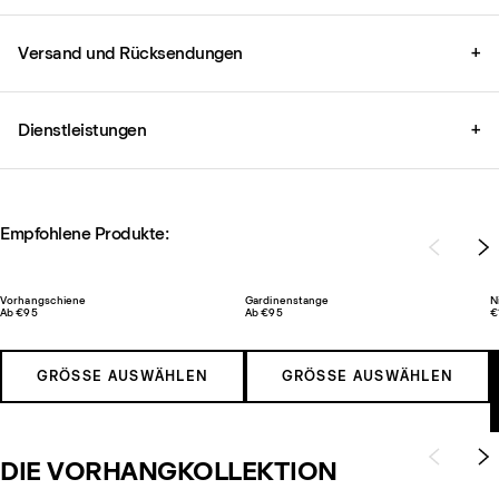
Versand und Rücksendungen
+
Dienstleistungen
+
Empfohlene Produkte:
Vorhangschiene
Gardinenstange
N
Ab €95
Ab €95
€
GRÖSSE AUSWÄHLEN
GRÖSSE AUSWÄHLEN
DIE VORHANGKOLLEKTION