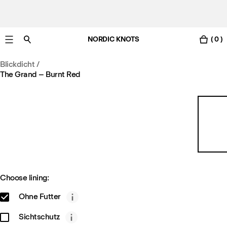
NORDIC KNOTS
( 0 )
Gratis Lieferung nach Österreich in 3-6 Werktagen.
Blickdicht
/
The Grand – Burnt Red
Choose lining:
Ohne Futter
Sichtschutz