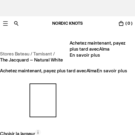
NORDIC KNOTS
( 0 )
Livraison gratuite en France sous 3-6 jours ouvrés
Achetez maintenant, payez
plus tard avec
Alma
Stores Bateau / Tamisant
/
En savoir plus
The Jacquard – Natural White
Achetez maintenant, payez plus tard avec
Alma
En savoir plus
Choisir la largeur