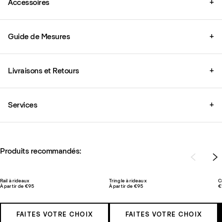
Accessoires
+
Guide de Mesures
+
Livraisons et Retours
+
Services
+
Produits recommandés:
Rail à rideaux
Tringle à rideaux
C
À partir de €95
À partir de €95
€
FAITES VOTRE CHOIX
FAITES VOTRE CHOIX