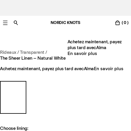
NORDIC KNOTS
( 0 )
Livraison gratuite en France sous 3-6 jours ouvrés
Achetez maintenant, payez
plus tard avec
Alma
Rideaux
/
Transparent
/
En savoir plus
The Sheer Linen – Natural White
Achetez maintenant, payez plus tard avec
Alma
En savoir plus
Choose lining: