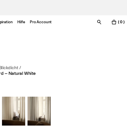
piration
Hilfe
Pro Account
( 0 )
Blickdicht
/
d – Natural White