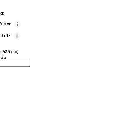
g:
utter
chutz
 - 635 cm)
ide