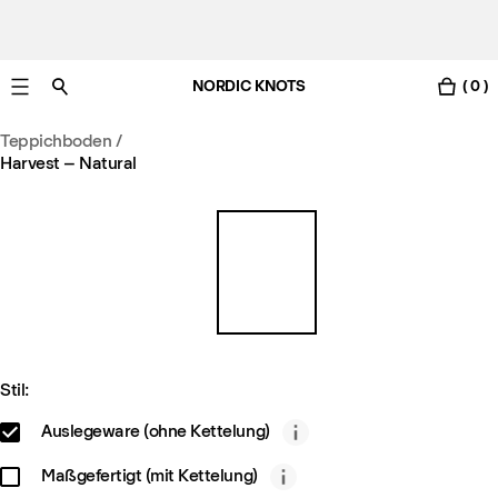
NORDIC KNOTS
( 0 )
Gratis Lieferung nach Deutschland in 3-6 Werktagen
Teppichboden
/
Harvest – Natural
Stil:
Auslegeware (ohne Kettelung)
Maßgefertigt (mit Kettelung)