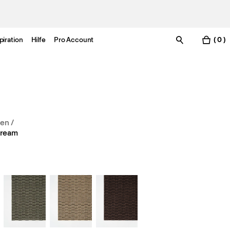
piration
Hilfe
Pro Account
( 0 )
den
/
Cream