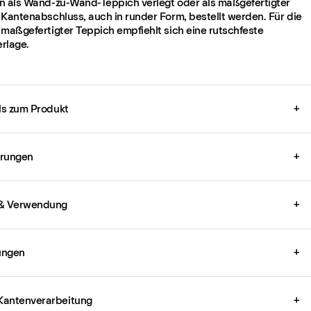
n als Wand-zu-Wand-Teppich verlegt oder als maßgefertigter
 Kantenabschluss, auch in runder Form, bestellt werden. Für die
 maßgefertigter Teppich empfiehlt sich eine rutschfeste
rlage.
ils zum Produkt
+
ierungen
+
 & Verwendung
+
ungen
+
Kantenverarbeitung
+