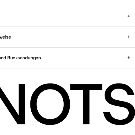
+
weise
+
und Rücksendungen
+